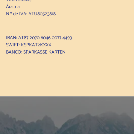
Áustria
N.º de IVA: ATU80523818
IBAN: AT87 2070 6046 0077 4493
SWIFT: KSPKAT2KXXX
BANCO: SPARKASSE KARTEN