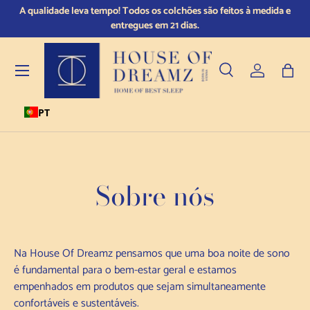
 e
Fique tranquilo: compre com confiança graças à nossa política de
Saltar para o conteúdo
devolução de 14 dias.
Menu
Pesquisar
Iniciar sess
Saco
PT
Pesquisar
Tipo de produto
Todos
Sobre nós
Na House Of Dreamz pensamos que uma boa noite de sono
é fundamental para o bem-estar geral e estamos
empenhados em produtos que sejam simultaneamente
confortáveis e sustentáveis.