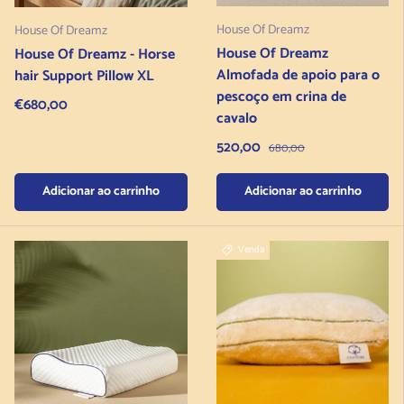
House Of Dreamz
House Of Dreamz
House Of Dreamz
House Of Dreamz - Horse
Almofada de apoio para o
hair Support Pillow XL
pescoço em crina de
Regular price
€680,00
cavalo
Preço de venda
520,00
Preço normal
680,00
Adicionar ao carrinho
Adicionar ao carrinho
Venda