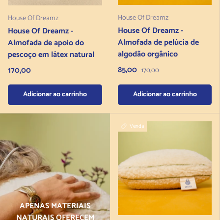
House Of Dreamz
House Of Dreamz
House Of Dreamz -
House Of Dreamz -
Almofada de pelúcia de
Almofada de apoio do
algodão orgânico
pescoço em látex natural
Preço de venda
Preço normal
85,00
Preço normal
170,00
170,00
Adicionar ao carrinho
Adicionar ao carrinho
Venda
APENAS MATERIAIS
NATURAIS OFERECEM