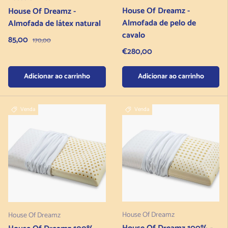
House Of Dreamz -
House Of Dreamz -
Almofada de pelo de
Almofada de látex natural
cavalo
Preço de venda
85,00
Preço normal
170,00
Preço normal
€280,00
Adicionar ao carrinho
Adicionar ao carrinho
Venda
Venda
House Of Dreamz
House Of Dreamz