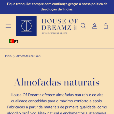
 e
Fique tranquilo: compre com confiança graças à nossa política de
Saltar para o conteúdo
devolução de 14 dias.
Menu
Pesquisar
Iniciar sess
Saco
PT
Pesquisar
Tipo de produto
Todos
Início
Almofadas naturais
Almofadas naturais
House Of Dreamz oferece almofadas naturais e de alta
qualidade concebidas para o máximo conforto e apoio.
Fabricadas a partir de materiais de primeira qualidade, como
algodão orgânico, látex natural e enchimentos sustentáveis,