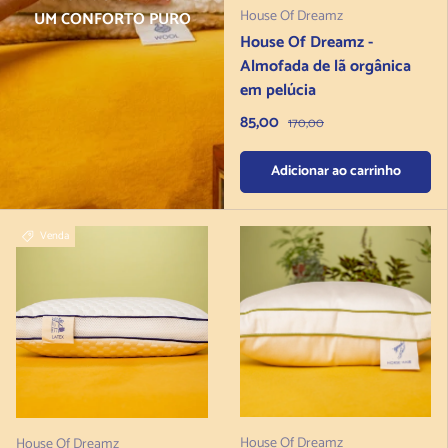
House Of Dreamz
UM CONFORTO PURO
House Of Dreamz -
Almofada de lã orgânica
em pelúcia
Preço de venda
85,00
Preço normal
170,00
Adicionar ao carrinho
Venda
House Of Dreamz
House Of Dreamz