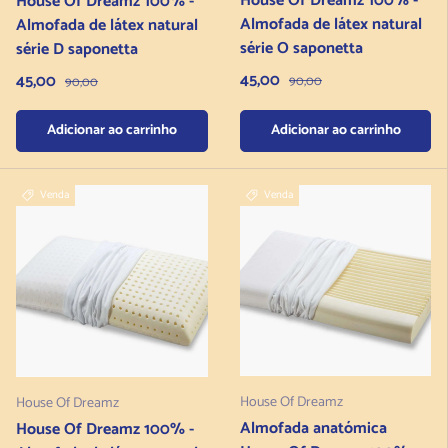
House Of Dreamz 100% -
House Of Dreamz 100% -
Almofada de látex natural
Almofada de látex natural
série O saponetta
série D saponetta
Preço de venda
Preço de venda
45,00
Preço normal
45,00
Preço normal
90,00
90,00
Adicionar ao carrinho
Adicionar ao carrinho
Venda
Venda
House Of Dreamz
House Of Dreamz
Almofada anatómica
House Of Dreamz 100% -