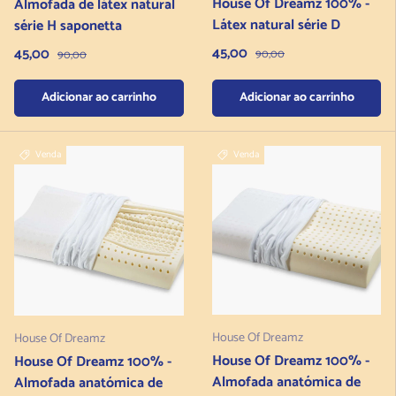
House Of Dreamz 100% -
Almofada de látex natural
Látex natural série D
série H saponetta
Preço de venda
Preço de venda
45,00
Preço normal
45,00
Preço normal
90,00
90,00
Adicionar ao carrinho
Adicionar ao carrinho
Venda
Venda
House Of Dreamz
House Of Dreamz
House Of Dreamz 100% -
House Of Dreamz 100% -
Almofada anatómica de
Almofada anatómica de