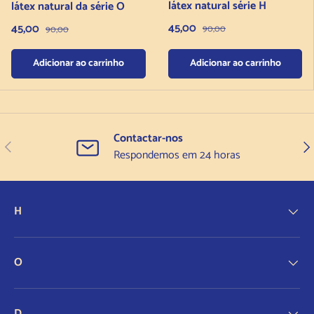
látex natural série H
látex natural da série O
Preço de venda
Preço de venda
45,00
Preço normal
45,00
Preço normal
90,00
90,00
Adicionar ao carrinho
Adicionar ao carrinho
Contactar-nos
Anterior
Seg
Respondemos em 24 horas
H
O
D