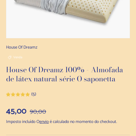
House Of Dreamz
Venda
House Of Dreamz 100% - Almofada
de látex natural série O saponetta
(5)
Preço de venda
45,00
Preço normal
90,00
Imposto incluído O
envio
é calculado no momento do checkout.