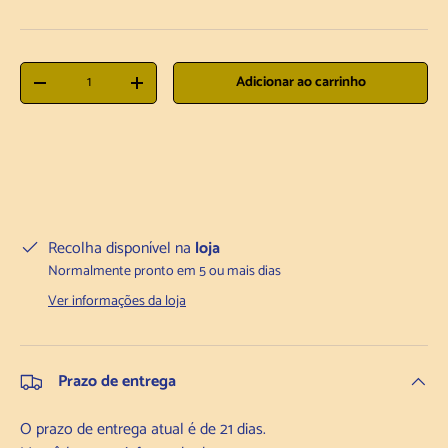
Quantidade
Adicionar ao carrinho
Diminuir a quantidade
Aumentar a quantidade
Recolha disponível na
loja
Normalmente pronto em 5 ou mais dias
Ver informações da loja
Prazo de entrega
O prazo de entrega atual é de 21 dias.