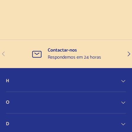
Contactar-nos
Anterior
Seg
Respondemos em 24 horas
H
O
D