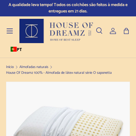
A qualidade leva tempo! Todos os colchões são feitos à medida e
Fi
Saltar para o conteúdo
entregues em 21 dias.
Menu
Pesquisar
Iniciar sess
Saco
PT
Pesquisar
Tipo de produto
Todos
Início
Almofadas naturais
House Of Dreamz 100% - Almofada de látex natural série O saponetta
Saltar para a informação sobre o produto