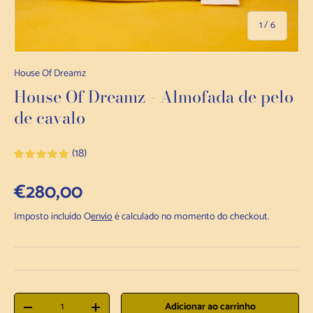
de
1
/
6
House Of Dreamz
House Of Dreamz - Almofada de pelo
de cavalo
(18)
Preço normal
€280,00
Imposto incluído O
envio
é calculado no momento do checkout.
Quantidade
Adicionar ao carrinho
Diminuir a quantidade
Aumentar a quantidade