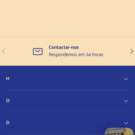
Contactar-nos
Anterior
Seg
Respondemos em 24 horas
H
O
D