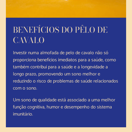
BENEFÍCIOS DO PÊLO DE
CAVALO
Investir numa almofada de pelo de cavalo não só
proporciona benefícios imediatos para a saúde, como
também contribui para a saúde e a longevidade a
longo prazo, promovendo um sono melhor e
reduzindo o risco de problemas de saúde relacionados
com o sono.
Um sono de qualidade está associado a uma melhor
função cognitiva, humor e desempenho do sistema
imunitário.