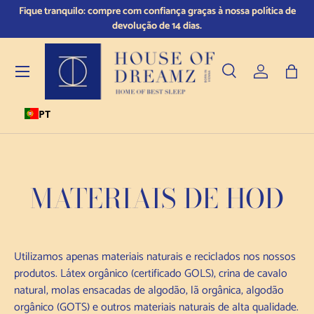
 e
Fique tranquilo: compre com confiança graças à nossa política de
Saltar para o conteúdo
devolução de 14 dias.
Menu
Pesquisar
Iniciar sess
Saco
PT
Pesquisar
Tipo de produto
Todos
MATERIAIS DE HOD
Utilizamos apenas materiais naturais e reciclados nos nossos
produtos.
Látex orgânico (certificado GOLS), crina de cavalo
natural, molas ensacadas de algodão, lã orgânica, algodão
orgânico (GOTS) e outros materiais naturais de alta qualidade.