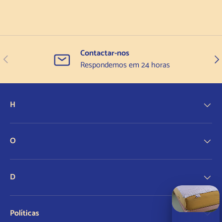
Contactar-nos
Anterior
Seg
Respondemos em 24 horas
H
O
D
Políticas