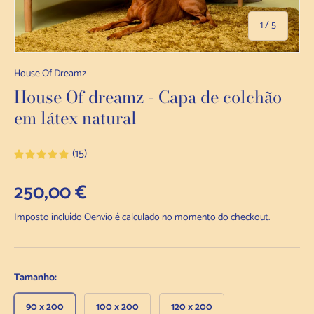
de
1
/
5
House Of Dreamz
House Of dreamz - Capa de colchão
em látex natural
(15)
Preço normal
250,00 €
Imposto incluído O
envio
é calculado no momento do checkout.
Tamanho:
90 x 200
100 x 200
120 x 200