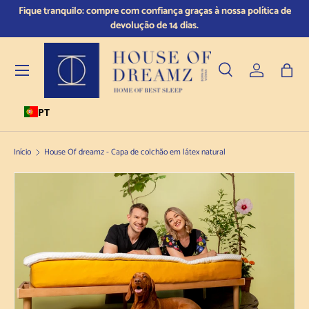
 e
Fique tranquilo: compre com confiança graças à nossa política de
Saltar para o conteúdo
devolução de 14 dias.
Menu
Pesquisar
Iniciar sess
Saco
PT
Pesquisar
Tipo de produto
Todos
Início
House Of dreamz - Capa de colchão em látex natural
Saltar para a informação sobre o produto