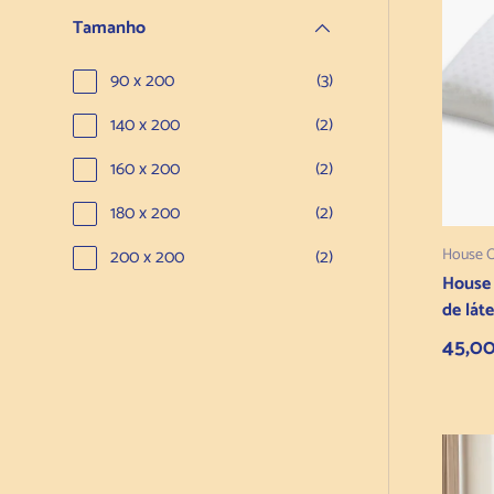
Tamanho
90 x 200
(3)
140 x 200
(2)
160 x 200
(2)
180 x 200
(2)
House 
200 x 200
(2)
House
de lát
Preço
45,0