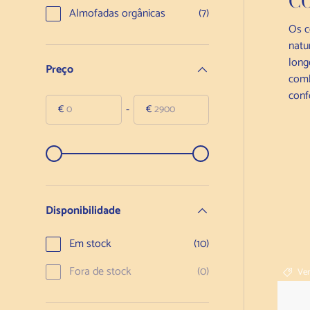
C
Almofadas orgânicas
(7)
Os c
natu
long
Preço
comb
conf
-
€
€
De
Para
De
Para
Disponibilidade
Em stock
(10)
Fora de stock
(0)
Ve