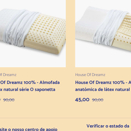
Adicionar ao carrinho
Adicionar ao carrin
Of Dreamz
House Of Dreamz
 Of Dreamz 100% - Almofada
House Of Dreamz 100% - 
ex natural série O saponetta
anatómica de látex natural 
 de venda
Preço normal
Preço de venda
Preço normal
0
45,00
90,00
90,00
Verificar o estado da
site o nosso centro de apoio