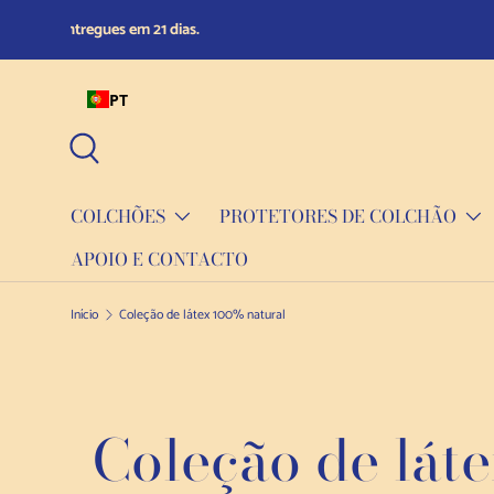
Fique tranquilo: compre com confiança graças à nossa política 
Saltar para o conteúdo
PT
Pesquisar
COLCHÕES
PROTETORES DE COLCHÃO
APOIO E CONTACTO
Início
Coleção de látex 100% natural
Coleção de lát