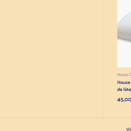
House 
House
de lát
Preço
45,0
Vi