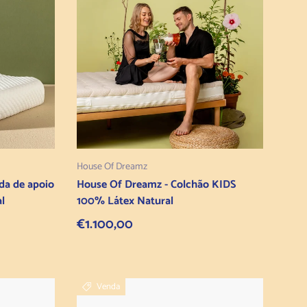
ho
Selecionar opções
House Of Dreamz
da de apoio
House Of Dreamz - Colchão KIDS
l
100% Látex Natural
Preço normal
€1.100,00
Venda