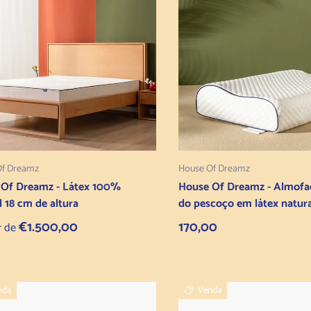
Selecionar opções
Adicionar ao carrin
Of Dreamz
House Of Dreamz
 Of Dreamz - Látex 100%
House Of Dreamz - Almofa
l 18 cm de altura
do pescoço em látex natura
 normal
Preço normal
€1.500,00
170,00
r de
nda
Venda