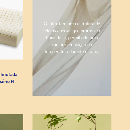
O látex tem uma estrutura de
células abertas que promove o
fluxo de ar, permitindo uma
melhor regulação da
temperatura durante o sono.
ho
Almofada
série H