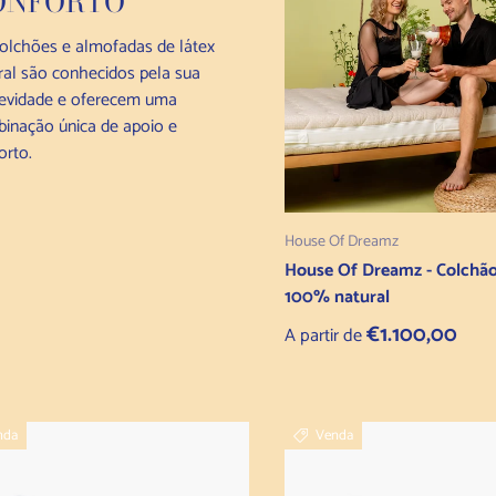
ONFORTO
olchões e almofadas de látex
ral são conhecidos pela sua
evidade e oferecem uma
inação única de apoio e
orto.
Selecionar opções
House Of Dreamz
House Of Dreamz - Colchão
100% natural
Preço normal
€1.100,00
A partir de
nda
Venda