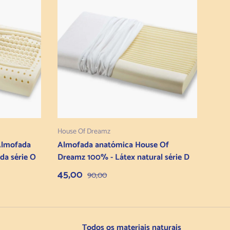
ho
Adicionar ao carrinho
House Of Dreamz
Almofada
Almofada anatómica House Of
da série O
Dreamz 100% - Látex natural série D
Preço de venda
Preço normal
45,00
90,00
Todos os materiais naturais