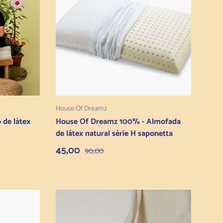
Adicionar ao carrinho
House Of Dreamz
 de látex
House Of Dreamz 100% - Almofada
de látex natural série H saponetta
Preço de venda
Preço normal
45,00
90,00