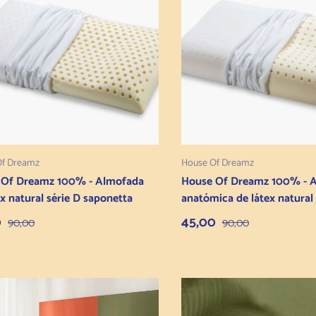
Adicionar ao carrinho
Adicionar ao carrin
Of Dreamz
House Of Dreamz
 Of Dreamz 100% - Almofada
House Of Dreamz 100% - 
ex natural série D saponetta
anatómica de látex natural 
 de venda
Preço normal
Preço de venda
Preço normal
0
45,00
90,00
90,00