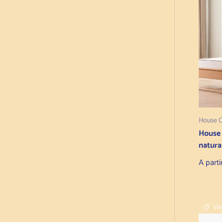
House 
House
natura
Preço
A parti
Ve