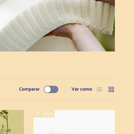
Lista
Grelha
Comparar
Ver como
Venda