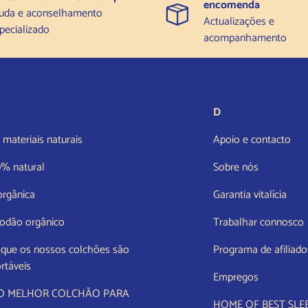
encomenda
uda e aconselhamento
Actualizações e
pecializado
acompanhamento
D
materiais naturais
Apoio e contacto
0% natural
Sobre nós
orgânica
Garantia vitalícia
odão orgânico
Trabalhar connosco
 que os nossos colchões são
Programa de afiliado
rtáveis
Empregos
 O MELHOR COLCHÃO PARA
HOME OF BEST SLE