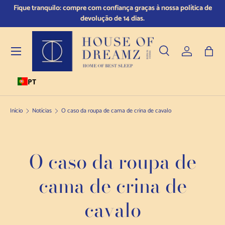
 e
Fique tranquilo: compre com confiança graças à nossa política de
Saltar para o conteúdo
devolução de 14 dias.
Menu
Pesquisar
Iniciar sess
Saco
PT
Pesquisar
Tipo de produto
Todos
Início
Notícias
O caso da roupa de cama de crina de cavalo
O caso da roupa de
cama de crina de
cavalo