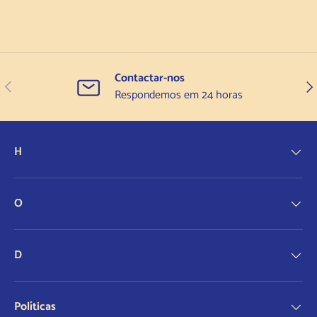
Contactar-nos
Anterior
Seg
Respondemos em 24 horas
H
O
D
Políticas