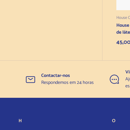
House 
House
de lát
Preço
45,0
Vi
Contactar-nos
Aj
Respondemos em 24 horas
es
H
O