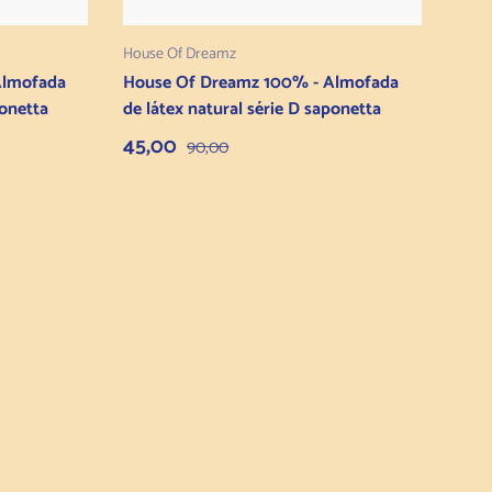
ho
Adicionar ao carrinho
House Of Dreamz
Almofada
House Of Dreamz 100% - Almofada
ponetta
de látex natural série D saponetta
Preço de venda
Preço normal
45,00
90,00