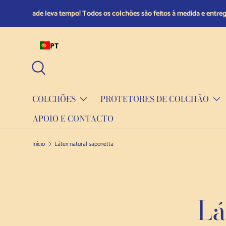
Fique tranquilo: compre com confiança graças à nossa po
Saltar para o conteúdo
PT
Pesquisar
COLCHÕES
PROTETORES DE COLCHÃO
APOIO E CONTACTO
Início
Látex natural saponetta
Lá