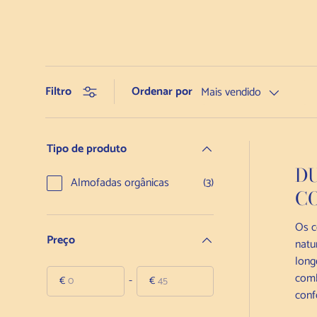
Ordenar por
Filtro
Mais vendido
Tipo de produto
DU
Almofadas orgânicas
(3)
C
Os c
Preço
natu
long
comb
-
€
€
De
Para
conf