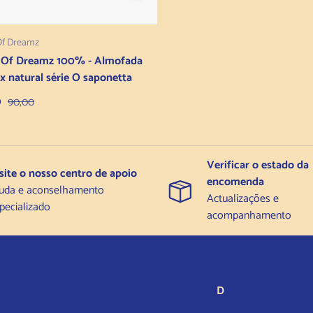
Adicionar ao carrinho
Of Dreamz
 Of Dreamz 100% - Almofada
ex natural série O saponetta
 de venda
Preço normal
0
90,00
Verificar o estado da
site o nosso centro de apoio
encomenda
uda e aconselhamento
Actualizações e
pecializado
acompanhamento
D