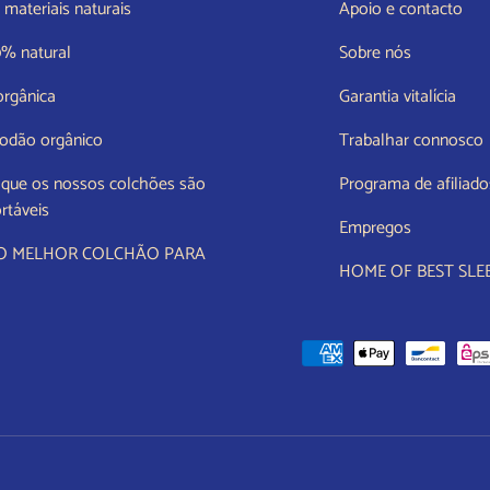
materiais naturais
Apoio e contacto
0% natural
Sobre nós
orgânica
Garantia vitalícia
odão orgânico
Trabalhar connosco
 que os nossos colchões são
Programa de afiliado
rtáveis
Empregos
 O MELHOR COLCHÃO PARA
HOME OF BEST SLE
Métodos de pagamento aceites