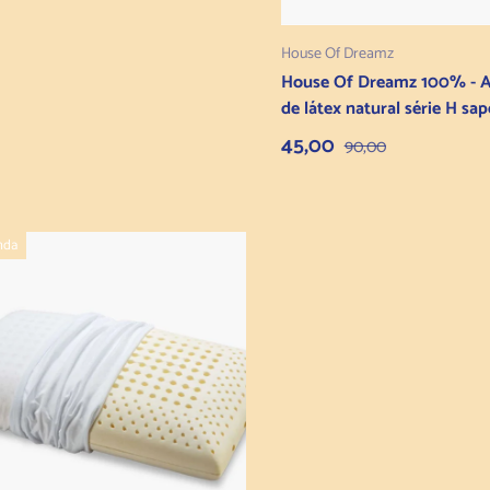
Adicionar ao carrin
House Of Dreamz
House Of Dreamz 100% - 
de látex natural série H sa
Preço de venda
Preço normal
45,00
90,00
nda